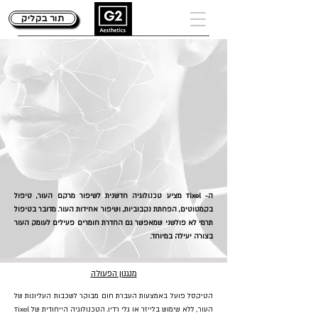
תור בקליק
 עור - XEL
 עור - XEL
ה- Tixel מציע טכנולוגיה חדשנית לשיפור מרקם העור, טיפול
בקמטוטים, הפחתת נקבוביות, ושיפור אחידות העור. מדובר בטיפול
תרמי לא פולשני שמאפשר גם החדרת חומרים פעילים לעומק העור
בצורה יעילה במיוחד.
מנגנון הפעולה
הטיקסל פועל באמצעות העברת חום מבוקר לשכבות העליונות של
העור, ללא שימוש בלייזר או גלי רדיו. הטכנולוגיה הייחודית של Tixel