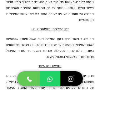
גורמת למיקרו-פציעות מדויקות בעור, המעודדות תהליך ריפוי טבעי
וייצור קולגן ואלסטין. נוסף על כך, הפציעות הזעירות מאפשרות
החדרה של חומרים פעילים לעומק העור, לשיפור יעילות הטיפולים
האסתטיים.
זמן החלמה ותופעות לוואי
הטיפול ב-Tixel כרוך בזמן החלמה קצר מאוד. תיתכן אדמומיות
לאחר הטיפול, הנמשכת עד ימים בודדים, ללא כל פגיעה משמעותית
בעור. היכולת לחזור לפעילות שגרתית כמעט מיד לאחר הטיפול
מהווה יתרון משמעותי בטכנולוגיה זו.
תוצאות מדעיות
מחקרים מעידים על שיפור ניכר במרקם העור, הפחתת קמטוטים
וצמצום נקבוביות לאחר סדרת טיפולים עם Tixel. ההחדרה היעילה
של חומרים פעילים לעור מהווה יתרון נוסף, המוביל לשיפור
משמעותי בנראות הכללית של העור. Tixel מהווה פיתרון אידיאלי
למי שמחפש טיפול עדין, לא פולשני, עם תוצאות מהירות ונראות
לעין.
הצהרת נגישות
צור קשר
כתובות: